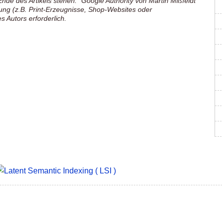
nde des Artikels stehen: "Google Authority von Martin Mißfeldt
ung (z.B. Print-Erzeugnisse, Shop-Websites oder
 Autors erforderlich.